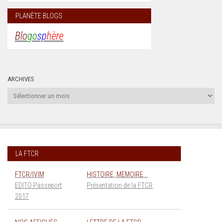
PLANÈTE BLOGS
Blo
go
sp
hère
ARCHIVES
Archives
LA FTCR
FTCR/IVIM
HISTOIRE, MEMOIRE...
EDITO Passeport
Présentation de la FTCR
2017