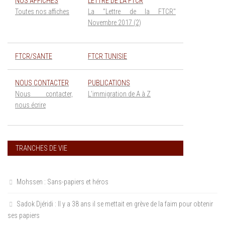
NOS AFFICHES
LETTRE DE LA FTCR
Toutes nos affiches
La "Lettre de la FTCR"
Novembre 2017 (2)
FTCR/SANTE
FTCR TUNISIE
NOUS CONTACTER
PUBLICATIONS
Nous contacter,
L'immigration de A à Z
nous écrire
TRANCHES DE VIE
Mohssen : Sans-papiers et héros
Sadok Djéridi : Il y a 38 ans il se mettait en grève de la faim pour obtenir
ses papiers