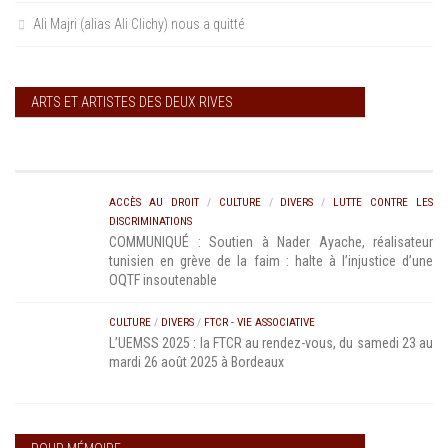
Ali Majri (alias Ali Clichy) nous a quitté
ARTS ET ARTISTES DES DEUX RIVES
ACCÈS AU DROIT
/
CULTURE
/
DIVERS
/
LUTTE CONTRE LES
DISCRIMINATIONS
COMMUNIQUÉ : Soutien à Nader Ayache, réalisateur
tunisien en grève de la faim : halte à l’injustice d’une
OQTF insoutenable
CULTURE
/
DIVERS
/
FTCR - VIE ASSOCIATIVE
L’UEMSS 2025 : la FTCR au rendez-vous, du samedi 23 au
mardi 26 août 2025 à Bordeaux