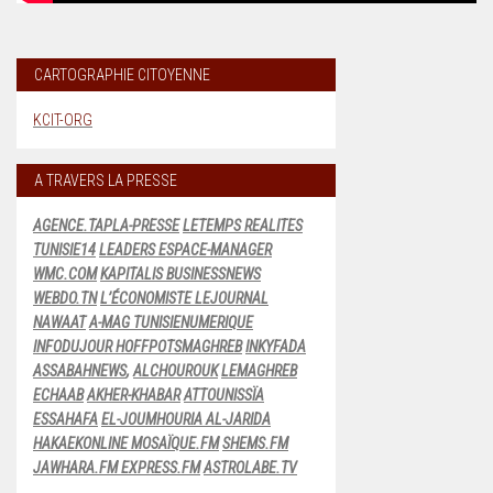
CARTOGRAPHIE CITOYENNE
KCIT-ORG
A TRAVERS LA PRESSE
AGENCE.TAP
LA-PRESSE
LETEMPS
REALITES
TUNISIE14
LEADERS
ESPACE-MANAGER
WMC.COM
KAPITALIS
BUSINESSNEWS
WEBDO.TN
L’ÉCONOMISTE
LEJOURNAL
NAWAAT
A-MAG
TUNISIENUMERIQUE
INFODUJOUR
HOFFPOTSMAGHREB
INKYFADA
ASSABAHNEWS
,
ALCHOUROUK
LEMAGHREB
ECHAAB
AKHER-KHABAR
ATTOUNISSÏA
ESSAHAFA
EL-JOUMHOURIA
AL-JARIDA
HAKAEKONLINE
MOSAÏQUE.FM
SHEMS.FM
JAWHARA.FM
EXPRESS.FM
ASTROLABE.TV