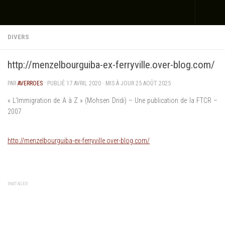
Skip to content
DIVERS
http://menzelbourguiba-ex-ferryville.over-blog.com/
PAR
AVERROES
· PUBLIÉ
17 AVRIL 2020
· MIS À JOUR
25 AOÛT 2025
« L’Immigration de A à Z » (Mohsen Dridi) – Une publication de la FTCR –
2007
http://menzelbourguiba-ex-ferryville.over-blog.com/
PARTAGER